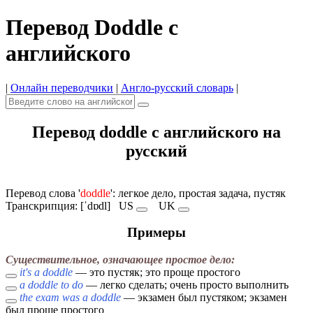
Перевод Doddle с
английского
|
Онлайн переводчики
|
Англо-русский словарь
|
Перевод doddle с английского на
русский
Перевод слова '
doddle
': легкое дело, простая задача, пустяк
Транскрипция: [ˈdɒdl]
US
UK
Примеры
Существительное, означающее простое дело:
it's a doddle
— это пустяк; это проще простого
a doddle to do
— легко сделать; очень просто выполнить
the exam was a doddle
— экзамен был пустяком; экзамен
был проще простого