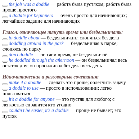
the job was a doddle
— работа была пустяком; работа была
проще простого
a doddle for beginners
— очень просто для начинающих;
легчайшее задание для начинающих
Глагол, означающее тянуть время или бездельничать:
to doddle about
— бездельничать; слоняться без дела
doddling around in the park
— бездельничая в парке;
слоняясь по парку
don't doddle
— не тяни время; не бездельничай
he doddled through the afternoon
— он бездельничал весь
остаток дня; он просиживал без дела весь день
Идиоматические и разговорные сочетания:
make it a doddle
— сделать это проще; облегчить задачу
a doddle to use
— просто в использовании; легко
пользоваться
it's a doddle for anyone
— это пустяк для любого; с
легкостью справится кто угодно
couldn't be easier, it's a doddle
— проще не бывает; это
пустяк