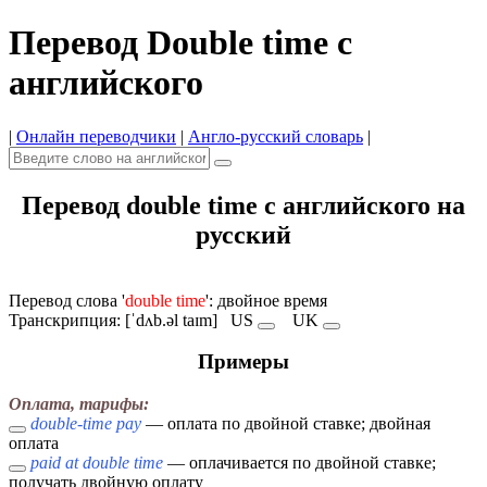
Перевод Double time с
английского
|
Онлайн переводчики
|
Англо-русский словарь
|
Перевод double time с английского на
русский
Перевод слова '
double time
': двойное время
Транскрипция: [ˈdʌb.əl taɪm]
US
UK
Примеры
Оплата, тарифы:
double-time pay
— оплата по двойной ставке; двойная
оплата
paid at double time
— оплачивается по двойной ставке;
получать двойную оплату