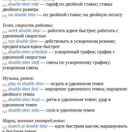
double-time rate
— тариф по двойной ставке; ставка
двойного размера
on double time
— по двойной ставке; на двойную оплату
Темп, скорость работы:
work double time
— работать вдвое быстрее; работать с
удвоенной скоростью
run double time
— действовать в ускоренном режиме;
продвигаться вдвое быстрее
double-time schedule
— ускоренный график; график с
удвоенной скоростью
double-time shift
— смена по ускоренному графику;
ускоренная смена
Музыка, ритм:
play in double time
— играть в удвоенном темпе
double-time feel
— ощущение удвоенного темпа; ощущение
двойного темпа
double-time beat
— ритм в удвоенном темпе; удар в
удвоенном темпе
double-time solo
— соло в удвоенном темпе
Марш, военное употребление:
march at double time
— идти быстрым шагом; маршировать
в быстром темпе