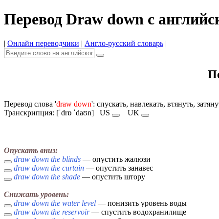
Перевод Draw down с английс
|
Онлайн переводчики
|
Англо-русский словарь
|
П
Перевод слова '
draw down
': спускать, навлекать, втянуть, затян
Транскрипция: [ˈdrɒ ˈdaʊn]
US
UK
Опускать вниз:
draw down the blinds
— опустить жалюзи
draw down the curtain
— опустить занавес
draw down the shade
— опустить штору
Снижать уровень:
draw down the water level
— понизить уровень воды
draw down the reservoir
— спустить водохранилище