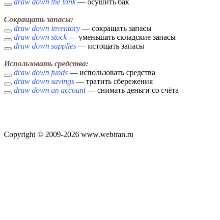
draw down the tank
— осушить бак
Сокращать запасы:
draw down inventory
— сокращать запасы
draw down stock
— уменьшать складские запасы
draw down supplies
— истощать запасы
Использовать средства:
draw down funds
— использовать средства
draw down savings
— тратить сбережения
draw down an account
— снимать деньги со счёта
Copyright © 2009-2026 www.webtran.ru