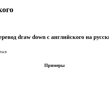
кого
еревод draw down с английского на русск
уться
Примеры