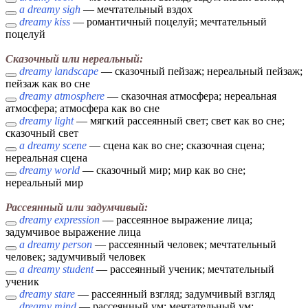
a dreamy sigh
— мечтательный вздох
dreamy kiss
— романтичный поцелуй; мечтательный
поцелуй
Сказочный или нереальный:
dreamy landscape
— сказочный пейзаж; нереальный пейзаж;
пейзаж как во сне
dreamy atmosphere
— сказочная атмосфера; нереальная
атмосфера; атмосфера как во сне
dreamy light
— мягкий рассеянный свет; свет как во сне;
сказочный свет
a dreamy scene
— сцена как во сне; сказочная сцена;
нереальная сцена
dreamy world
— сказочный мир; мир как во сне;
нереальный мир
Рассеянный или задумчивый:
dreamy expression
— рассеянное выражение лица;
задумчивое выражение лица
a dreamy person
— рассеянный человек; мечтательный
человек; задумчивый человек
a dreamy student
— рассеянный ученик; мечтательный
ученик
dreamy stare
— рассеянный взгляд; задумчивый взгляд
dreamy mind
— рассеянный ум; мечтательный ум;