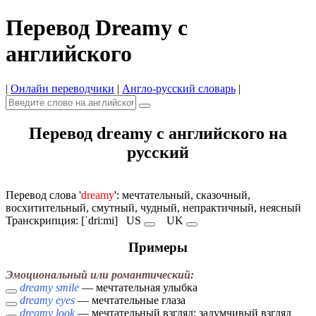
Перевод Dreamy с
английского
|
Онлайн переводчики
|
Англо-русский словарь
|
Перевод dreamy с английского на
русский
Перевод слова '
dreamy
': мечтательный, сказочный,
восхитительный, смутный, чудный, непрактичный, неясный
Транскрипция: [ˈdriːmi]
US
UK
Примеры
Эмоциональный или романтический:
dreamy smile
— мечтательная улыбка
dreamy eyes
— мечтательные глаза
dreamy look
— мечтательный взгляд; задумчивый взгляд