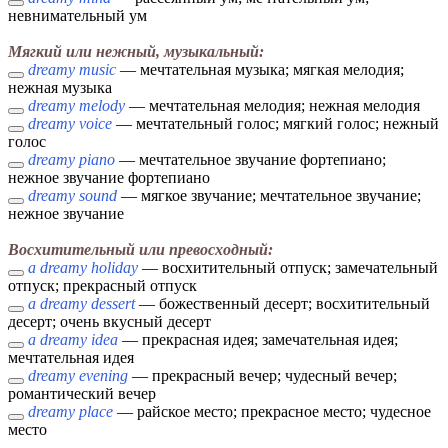
невнимательный ум
Мягкий или нежный, музыкальный:
dreamy music
— мечтательная музыка; мягкая мелодия;
нежная музыка
dreamy melody
— мечтательная мелодия; нежная мелодия
dreamy voice
— мечтательный голос; мягкий голос; нежный
голос
dreamy piano
— мечтательное звучание фортепиано;
нежное звучание фортепиано
dreamy sound
— мягкое звучание; мечтательное звучание;
нежное звучание
Восхитительный или превосходный:
a dreamy holiday
— восхитительный отпуск; замечательный
отпуск; прекрасный отпуск
a dreamy dessert
— божественный десерт; восхитительный
десерт; очень вкусный десерт
a dreamy idea
— прекрасная идея; замечательная идея;
мечтательная идея
dreamy evening
— прекрасный вечер; чудесный вечер;
романтический вечер
dreamy place
— райское место; прекрасное место; чудесное
место