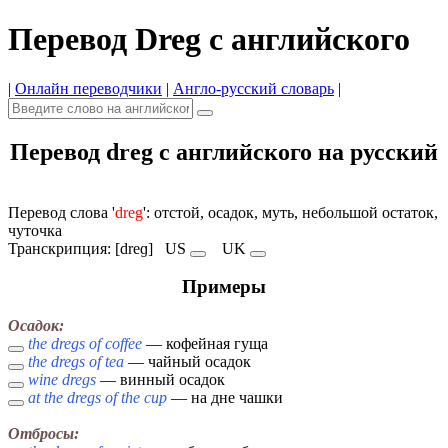
Перевод Dreg с английского
|
Онлайн переводчики
|
Англо-русский словарь
|
Перевод dreg с английского на русский
Перевод слова '
dreg
': отстой, осадок, муть, небольшой остаток,
чуточка
Транскрипция: [dreɡ]
US
UK
Примеры
Осадок:
the dregs of coffee
— кофейная гуща
the dregs of tea
— чайный осадок
wine dregs
— винный осадок
at the dregs of the cup
— на дне чашки
Отбросы: