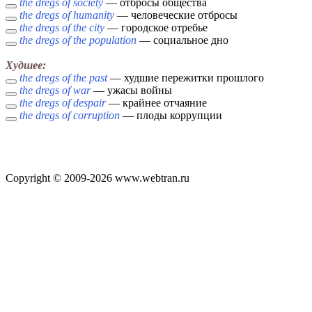
the dregs of society
— отбросы общества
the dregs of humanity
— человеческие отбросы
the dregs of the city
— городское отребье
the dregs of the population
— социальное дно
Худшее:
the dregs of the past
— худшие пережитки прошлого
the dregs of war
— ужасы войны
the dregs of despair
— крайнее отчаяние
the dregs of corruption
— плоды коррупции
Copyright © 2009-2026 www.webtran.ru