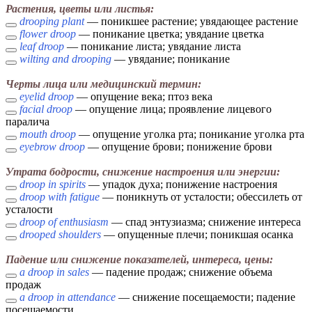
Растения, цветы или листья:
drooping plant
— поникшее растение; увядающее растение
flower droop
— поникание цветка; увядание цветка
leaf droop
— поникание листа; увядание листа
wilting and drooping
— увядание; поникание
Черты лица или медицинский термин:
eyelid droop
— опущение века; птоз века
facial droop
— опущение лица; проявление лицевого
паралича
mouth droop
— опущение уголка рта; поникание уголка рта
eyebrow droop
— опущение брови; понижение брови
Утрата бодрости, снижение настроения или энергии:
droop in spirits
— упадок духа; понижение настроения
droop with fatigue
— поникнуть от усталости; обессилеть от
усталости
droop of enthusiasm
— спад энтузиазма; снижение интереса
drooped shoulders
— опущенные плечи; поникшая осанка
Падение или снижение показателей, интереса, цены:
a droop in sales
— падение продаж; снижение объема
продаж
a droop in attendance
— снижение посещаемости; падение
посещаемости