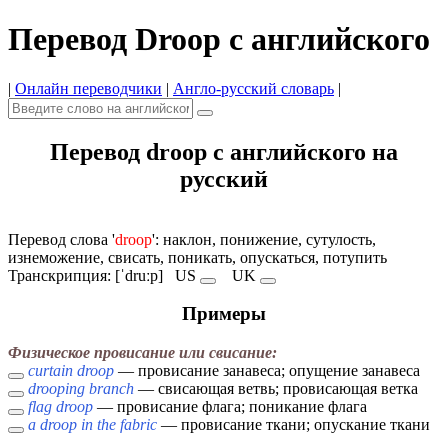
Перевод Droop с английского
|
Онлайн переводчики
|
Англо-русский словарь
|
Перевод droop с английского на
русский
Перевод слова '
droop
': наклон, понижение, сутулость,
изнеможение, свисать, поникать, опускаться, потупить
Транскрипция: [ˈdruːp]
US
UK
Примеры
Физическое провисание или свисание:
curtain droop
— провисание занавеса; опущение занавеса
drooping branch
— свисающая ветвь; провисающая ветка
flag droop
— провисание флага; поникание флага
a droop in the fabric
— провисание ткани; опускание ткани