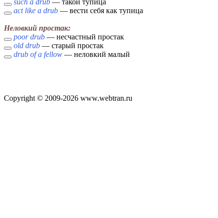
such a drub
— такой тупица
act like a drub
— вести себя как тупица
Неловкий простак:
poor drub
— несчастный простак
old drub
— старый простак
drub of a fellow
— неловкий малый
Copyright © 2009-2026 www.webtran.ru