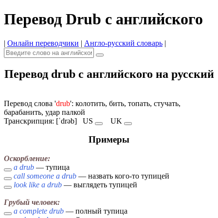
Перевод Drub с английского
|
Онлайн переводчики
|
Англо-русский словарь
|
Перевод drub с английского на русский
Перевод слова '
drub
': колотить, бить, топать, стучать,
барабанить, удар палкой
Транскрипция: [ˈdrəb]
US
UK
Примеры
Оскорбление:
a drub
— тупица
call someone a drub
— назвать кого-то тупицей
look like a drub
— выглядеть тупицей
Грубый человек:
a complete drub
— полный тупица