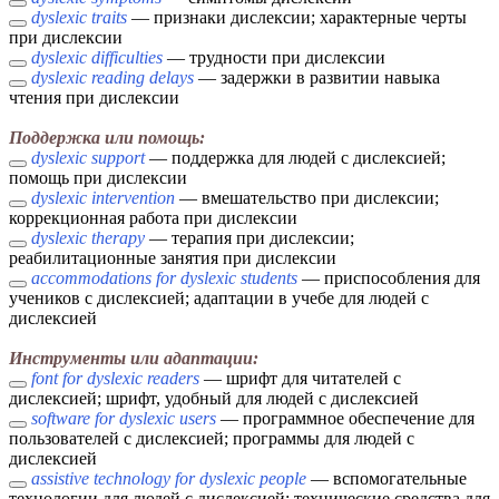
dyslexic traits
— признаки дислексии; характерные черты
при дислексии
dyslexic difficulties
— трудности при дислексии
dyslexic reading delays
— задержки в развитии навыка
чтения при дислексии
Поддержка или помощь:
dyslexic support
— поддержка для людей с дислексией;
помощь при дислексии
dyslexic intervention
— вмешательство при дислексии;
коррекционная работа при дислексии
dyslexic therapy
— терапия при дислексии;
реабилитационные занятия при дислексии
accommodations for dyslexic students
— приспособления для
учеников с дислексией; адаптации в учебе для людей с
дислексией
Инструменты или адаптации:
font for dyslexic readers
— шрифт для читателей с
дислексией; шрифт, удобный для людей с дислексией
software for dyslexic users
— программное обеспечение для
пользователей с дислексией; программы для людей с
дислексией
assistive technology for dyslexic people
— вспомогательные
технологии для людей с дислексией; технические средства для