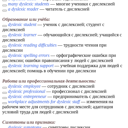
many dyslexic students
— многие ученики с дислексией
a dyslexic reader
— читатель с дислексией
Образование или учёба:
dyslexic student
— ученик с дислексией; студент с
дислексией
dyslexic learner
— обучающийся с дислексией; учащийся с
дислексией
dyslexic reading difficulties
— трудности чтения при
дислексии
dyslexic spelling errors
— орфографические ошибки при
дислексии; ошибки правописания у людей с дислексией
dyslexic learning support
— учебная поддержка для людей с
дислексией; помощь в обучении при дислексии
Работа или профессиональная деятельность:
dyslexic employee
— сотрудник с дислексией
dyslexic professional
— профессионал с дислексией
dyslexic entrepreneur
— предприниматель с дислексией
workplace adjustments for dyslexic staff
— изменения на
рабочем месте для сотрудников с дислексией; адаптация
условий труда для людей с дислексией
Симптомы или признаки:
dyslexic symptoms
— симптомы дислексии