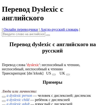
Перевод Dyslexic с
английского
|
Онлайн переводчики
|
Англо-русский словарь
|
Перевод dyslexic с английского на
русский
Перевод слова '
dyslexic
': неспособный к чтению,
неспособный, неспособный к чтению
Транскрипция: [dɪsˈlɛksɪk]
US
UK
Примеры
Люди или личности:
a dyslexic person
— человек с дислексией; дислексик
a dyslexic child
— ребёнок с дислексией
a dyslexic adult
— взрослый с дислексией