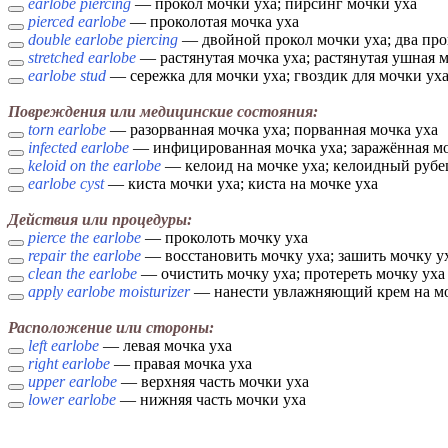
earlobe piercing
— прокол мочки уха; пирсинг мочки уха
pierced earlobe
— проколотая мочка уха
double earlobe piercing
— двойной прокол мочки уха; два про
stretched earlobe
— растянутая мочка уха; растянутая ушная 
earlobe stud
— сережка для мочки уха; гвоздик для мочки ух
Повреждения или медицинские состояния:
torn earlobe
— разорванная мочка уха; порванная мочка уха
infected earlobe
— инфицированная мочка уха; заражённая мо
keloid on the earlobe
— келоид на мочке уха; келоидный рубец
earlobe cyst
— киста мочки уха; киста на мочке уха
Действия или процедуры:
pierce the earlobe
— проколоть мочку уха
repair the earlobe
— восстановить мочку уха; зашить мочку у
clean the earlobe
— очистить мочку уха; протереть мочку уха
apply earlobe moisturizer
— нанести увлажняющий крем на моч
Расположение или стороны:
left earlobe
— левая мочка уха
right earlobe
— правая мочка уха
upper earlobe
— верхняя часть мочки уха
lower earlobe
— нижняя часть мочки уха