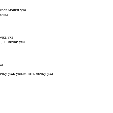
кола мочки уха
мочка
а
чка уха
 на мочке уха
ха
ку уха; увлажнить мочку уха