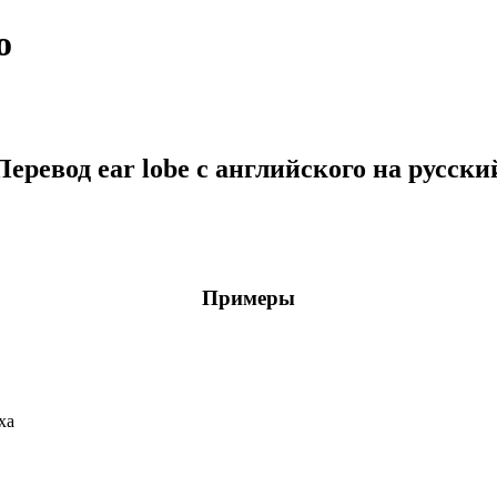
о
Перевод ear lobe с английского на русски
Примеры
ха