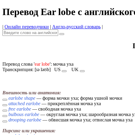
Перевод Ear lobe с английског
|
Онлайн переводчики
|
Англо-русский словарь
|
Перевод слова '
ear lobe
': мочка уха
Транскрипция: [ɪə ləʊb]
US
UK
Внешность или анатомия:
earlobe shape
— форма мочки уха; форма ушной мочки
attached earlobe
— прикреплённая мочка уха
free earlobe
— свободная мочка уха
bulbous earlobe
— округлая мочка уха; шарообразная мочка у
drooping earlobe
— обвисшая мочка уха; отвислая мочка уха
Пирсинг или украшения: