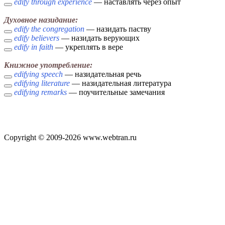
edify through experience
— наставлять через опыт
Духовное назидание:
edify the congregation
— назидать паству
edify believers
— назидать верующих
edify in faith
— укреплять в вере
Книжное употребление:
edifying speech
— назидательная речь
edifying literature
— назидательная литература
edifying remarks
— поучительные замечания
Copyright © 2009-2026 www.webtran.ru