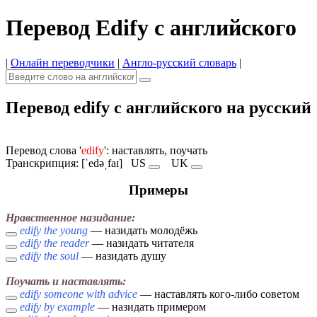
Перевод Edify с английского
|
Онлайн переводчики
|
Англо-русский словарь
|
Перевод edify с английского на русский
Перевод слова '
edify
': наставлять, поучать
Транскрипция: [ˈedəˌfaɪ]
US
UK
Примеры
Нравственное назидание:
edify the young
— назидать молодёжь
edify the reader
— назидать читателя
edify the soul
— назидать душу
Поучать и наставлять:
edify someone with advice
— наставлять кого-либо советом
edify by example
— назидать примером