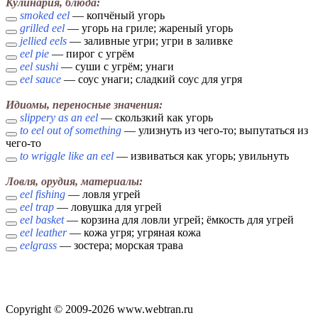
Кулинария, блюда:
smoked eel
— копчёный угорь
grilled eel
— угорь на гриле; жареный угорь
jellied eels
— заливные угри; угри в заливке
eel pie
— пирог с угрём
eel sushi
— суши с угрём; унаги
eel sauce
— соус унаги; сладкий соус для угря
Идиомы, переносные значения:
slippery as an eel
— скользкий как угорь
to eel out of something
— улизнуть из чего-то; выпутаться из
чего-то
to wriggle like an eel
— извиваться как угорь; увильнуть
Ловля, орудия, материалы:
eel fishing
— ловля угрей
eel trap
— ловушка для угрей
eel basket
— корзина для ловли угрей; ёмкость для угрей
eel leather
— кожа угря; угряная кожа
eelgrass
— зостера; морская трава
Copyright © 2009-2026 www.webtran.ru