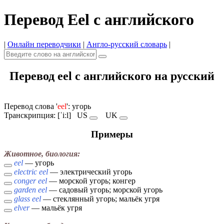
Перевод Eel с английского
|
Онлайн переводчики
|
Англо-русский словарь
|
Перевод eel с английского на русский
Перевод слова '
eel
': угорь
Транскрипция: [ˈiːl]
US
UK
Примеры
Животное, биология:
eel
— угорь
electric eel
— электрический угорь
conger eel
— морской угорь; конгер
garden eel
— садовый угорь; морской угорь
glass eel
— стеклянный угорь; мальёк угря
elver
— мальёк угря