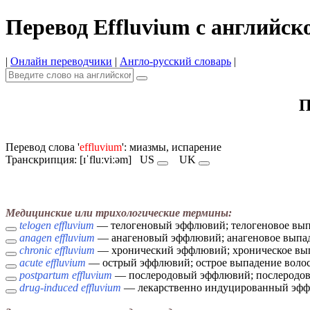
Перевод Effluvium с английск
|
Онлайн переводчики
|
Англо-русский словарь
|
П
Перевод слова '
effluvium
': миазмы, испарение
Транскрипция: [ɪˈfluːviːəm]
US
UK
Медицинские или трихологические термины:
telogen effluvium
— телогеновый эффлювий; телогеновое вып
anagen effluvium
— анагеновый эффлювий; анагеновое выпад
chronic effluvium
— хронический эффлювий; хроническое вы
acute effluvium
— острый эффлювий; острое выпадение воло
postpartum effluvium
— послеродовый эффлювий; послеродов
drug-induced effluvium
— лекарственно индуцированный эффл