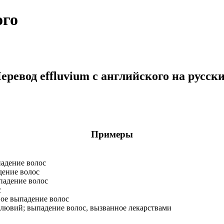
ого
еревод effluvium с английского на русск
Примеры
адение волос
ение волос
падение волос
с
ое выпадение волос
ювий; выпадение волос, вызванное лекарствами