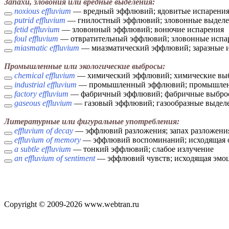
Запахи, зловония или вредные выделения:
noxious effluvium
— вредный эффлювий; ядовитые испарени
putrid effluvium
— гнилостный эффлювий; зловонные выдел
fetid effluvium
— зловонный эффлювий; вонючие испарения
foul effluvium
— отвратительный эффлювий; зловонные испа
miasmatic effluvium
— миазматический эффлювий; заразные 
Промышленные или экологические выбросы:
chemical effluvium
— химический эффлювий; химические вы
industrial effluvium
— промышленный эффлювий; промышлен
factory effluvium
— фабричный эффлювий; фабричные выбро
gaseous effluvium
— газовый эффлювий; газообразные выдел
Литературные или фигуральные употребления:
effluvium of decay
— эффлювий разложения; запах разложени
effluvium of memory
— эффлювий воспоминаний; исходящая о
a subtle effluvium
— тонкий эффлювий; слабое излучение
an effluvium of sentiment
— эффлювий чувств; исходящая эмо
Copyright © 2009-2026 www.webtran.ru