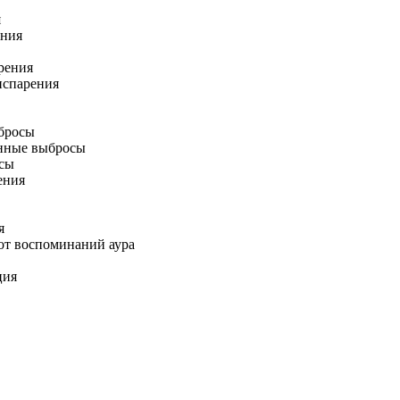
я
ения
рения
испарения
бросы
ные выбросы
сы
ения
я
т воспоминаний аура
ция