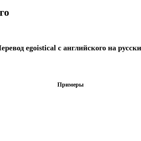
го
еревод egoistical с английского на русск
Примеры