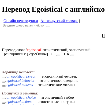
Перевод Egoistical с английско
|
Онлайн переводчики
|
Англо-русский словарь
|
П
Перевод слова '
egoistical
': эгоистический, эгоистичный
Транскрипция: [ˌeɡoʊˈɪstɪkəl]
US
UK
Характер человека:
an egoistical person
— эгоистичный человек
egoistical behavior
— эгоистичное поведение
egoistical motives
— эгоистические мотивы
Поступки и решения:
an egoistical choice
— эгоистичный выбор
egoistical actions
— эгоистичные поступки