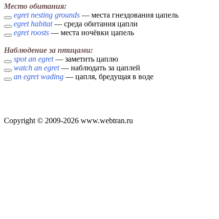
Место обитания:
egret nesting grounds
— места гнездования цапель
egret habitat
— среда обитания цапли
egret roosts
— места ночёвки цапель
Наблюдение за птицами:
spot an egret
— заметить цаплю
watch an egret
— наблюдать за цаплей
an egret wading
— цапля, бредущая в воде
Copyright © 2009-2026 www.webtran.ru