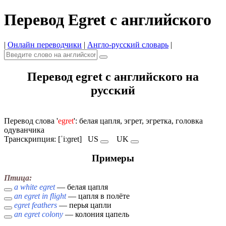
Перевод Egret с английского
|
Онлайн переводчики
|
Англо-русский словарь
|
Перевод egret с английского на
русский
Перевод слова '
egret
': белая цапля, эгрет, эгретка, головка
одуванчика
Транскрипция: [ˈiːɡret]
US
UK
Примеры
Птица:
a white egret
— белая цапля
an egret in flight
— цапля в полёте
egret feathers
— перья цапли
an egret colony
— колония цапель