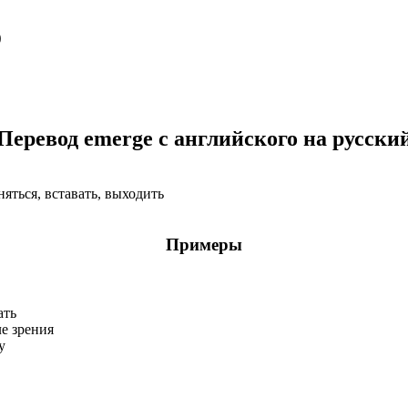
о
Перевод emerge с английского на русски
няться, вставать, выходить
Примеры
ать
ле зрения
у