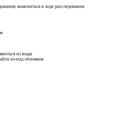
дования; выясниться в ходе расследования
ым
явиться из воды
ыйти из-под обломков