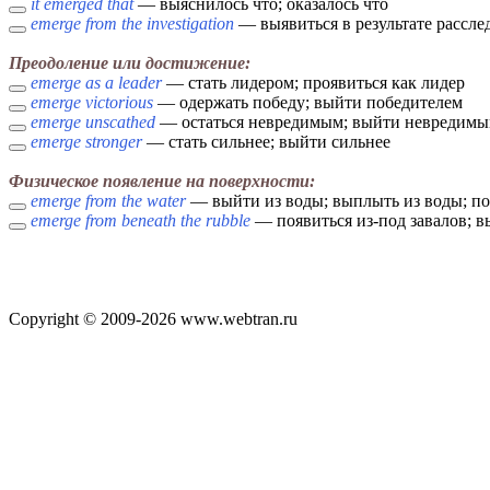
it emerged that
— выяснилось что; оказалось что
emerge from the investigation
— выявиться в результате рассле
Преодоление или достижение:
emerge as a leader
— стать лидером; проявиться как лидер
emerge victorious
— одержать победу; выйти победителем
emerge unscathed
— остаться невредимым; выйти невредим
emerge stronger
— стать сильнее; выйти сильнее
Физическое появление на поверхности:
emerge from the water
— выйти из воды; выплыть из воды; по
emerge from beneath the rubble
— появиться из-под завалов; в
Copyright © 2009-2026 www.webtran.ru