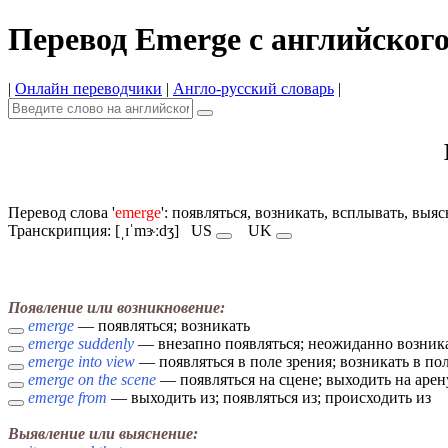
Перевод Emerge с английског
|
Онлайн переводчики
|
Англо-русский словарь
|
Перевод слова '
emerge
': появляться, возникать, всплывать, выяс
Транскрипция: [ˌɪˈmɝːdʒ]
US
UK
Появление или возникновение:
emerge
— появляться; возникать
emerge suddenly
— внезапно появляться; неожиданно возник
emerge into view
— появляться в поле зрения; возникать в по
emerge on the scene
— появляться на сцене; выходить на арен
emerge from
— выходить из; появляться из; происходить из
Выявление или выяснение: