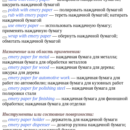
шкурить наждачной бумагой
polish with emery paper
— полировать наждачной бумагой
rub with emery paper
— тереть наждачной бумагой; натирать
наждачной бумагой
use emery paper
— использовать наждачную бумагу;
применять наждачную бумагу
wrap with emery paper
— обернуть наждачной бумагой;
обмотать наждачной бумагой
Назначение или область применения:
emery paper for metal
— наждачная бумага для металла;
наждачная бумага для обработки металлов
emery paper for wood
— наждачная бумага для дерева;
шкурка для дерева
emery paper for automotive work
— наждачная бумага для
работ по автомобилю; наждачная бумага для кузовных работ
emery paper for polishing steel
— наждачная бумага для
полировки стали
emery paper for finishing
— наждачная бумага для финишной
обработки; наждачная бумага для отделки
Инструменты или состояние поверхности:
emery paper holder
— держатель для наждачной бумаги
emery paper dispenser
— дозатор рулона наждачной бумаги;
держатель рулона наждачной бумаги