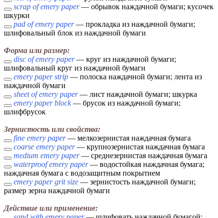
scrap of emery paper
— обрывок наждачной бумаги; кусочек
шкурки
pad of emery paper
— прокладка из наждачной бумаги;
шлифовальный блок из наждачной бумаги
Форма или размер:
disc of emery paper
— круг из наждачной бумаги;
шлифовальный круг из наждачной бумаги
emery paper strip
— полоска наждачной бумаги; лента из
наждачной бумаги
sheet of emery paper
— лист наждачной бумаги; шкурка
emery paper block
— брусок из наждачной бумаги;
шлифбрусок
Зернистость или свойства:
fine emery paper
— мелкозернистая наждачная бумага
coarse emery paper
— крупнозернистая наждачная бумага
medium emery paper
— среднезернистая наждачная бумага
waterproof emery paper
— водостойкая наждачная бумага;
наждачная бумага с водозащитным покрытием
emery paper grit size
— зернистость наждачной бумаги;
размер зерна наждачной бумаги
Действие или применение:
sand with emery paper
— шлифовать наждачной бумагой;