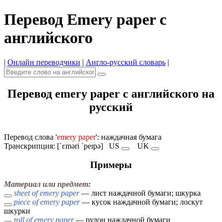
Перевод Emery paper с
английского
|
Онлайн переводчики
|
Англо-русский словарь
|
Перевод emery paper с английского на
русский
Перевод слова '
emery paper
': наждачная бумага
Транскрипция: [ˈɛməri ˈpeɪpə]
US
UK
Примеры
Материал или предмет:
sheet of emery paper
— лист наждачной бумаги; шкурка
piece of emery paper
— кусок наждачной бумаги; лоскут
шкурки
roll of emery paper
— рулон наждачной бумаги