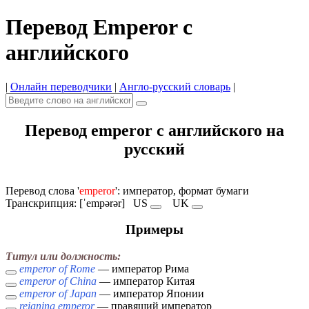
Перевод Emperor с
английского
|
Онлайн переводчики
|
Англо-русский словарь
|
Перевод emperor с английского на
русский
Перевод слова '
emperor
': император, формат бумаги
Транскрипция: [ˈempərər]
US
UK
Примеры
Титул или должность:
emperor of Rome
— император Рима
emperor of China
— император Китая
emperor of Japan
— император Японии
reigning emperor
— правящий император