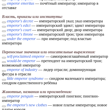
emperor emeritus
— почётный император; император в
отставке
Власть, приказы или институты:
emperor's decree
— императорский указ; указ императора
emperor's edict
— императорский эдикт; эдикт императора
emperor's court
— императорский двор; двор императора
emperor's throne
— императорский трон; трон императора
under the emperor
— при императоре; под властью
императора
Переносные значения или описательные выражения:
self-proclaimed emperor
— самопровозглашённый император
would-be emperor
— претендент на императорский трон;
возможный император
emperor of industry
— лидер отрасли; доминирующая
фигура в отрасли
little emperor syndrome
— синдром маленького императора;
синдром единственного ребёнка
Животные, названия или произведения:
emperor penguin
— императорский пингвин; пингвин-
император
the emperor's new clothes
— новое платье императора; новое
платье короля