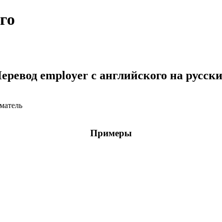
го
еревод employer с английского на русск
иматель
Примеры