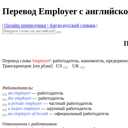
Перевод Employer с английско
|
Онлайн переводчики
|
Англо-русский словарь
|
П
Перевод слова '
employer
': работодатель, наниматель, предприн
Транскрипция: [emˌplɔɪər]
US
UK
Работодатель:
an employer
— работодатель
the employer
— работодатель
a private employer
— частный работодатель
a major employer
— крупный работодатель
an employer of record
— официальный работодатель
Отношения с работником: