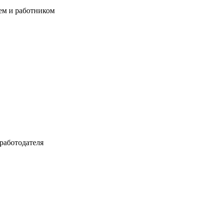
ем и работником
аботодателя