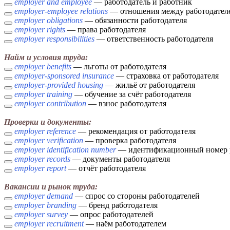
employer and employee
— работодатель и работник
employer-employee relations
— отношения между работодател
employer obligations
— обязанности работодателя
employer rights
— права работодателя
employer responsibilities
— ответственность работодателя
Найм и условия труда:
employer benefits
— льготы от работодателя
employer-sponsored insurance
— страховка от работодателя
employer-provided housing
— жильё от работодателя
employer training
— обучение за счёт работодателя
employer contribution
— взнос работодателя
Проверки и документы:
employer reference
— рекомендация от работодателя
employer verification
— проверка работодателя
employer identification number
— идентификационный номер р
employer records
— документы работодателя
employer report
— отчёт работодателя
Вакансии и рынок труда:
employer demand
— спрос со стороны работодателей
employer branding
— бренд работодателя
employer survey
— опрос работодателей
employer recruitment
— наём работодателем