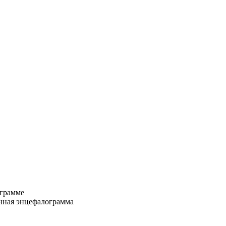
грамме
енная энцефалограмма