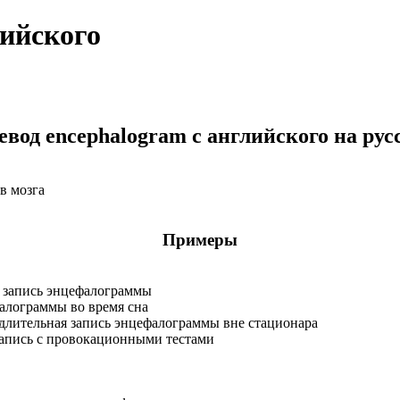
лийского
евод encephalogram с английского на рус
в мозга
Примеры
 запись энцефалограммы
алограммы во время сна
длительная запись энцефалограммы вне стационара
апись с провокационными тестами