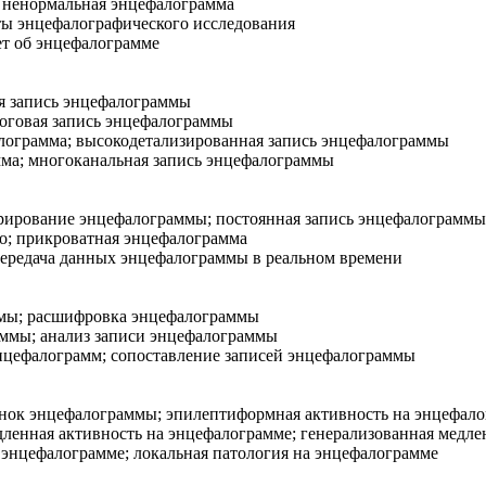
 ненормальная энцефалограмма
ы энцефалографического исследования
т об энцефалограмме
я запись энцефалограммы
оговая запись энцефалограммы
ограмма; высокодетализированная запись энцефалограммы
ма; многоканальная запись энцефалограммы
ирование энцефалограммы; постоянная запись энцефалограммы
о; прикроватная энцефалограмма
ередача данных энцефалограммы в реальном времени
мы; расшифровка энцефалограммы
ммы; анализ записи энцефалограммы
нцефалограмм; сопоставление записей энцефалограммы
к энцефалограммы; эпилептиформная активность на энцефало
ленная активность на энцефалограмме; генерализованная медл
энцефалограмме; локальная патология на энцефалограмме