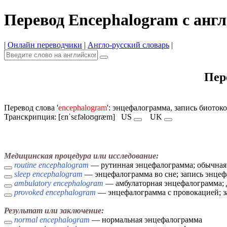
Перевод Encephalogram с анг
|
Онлайн переводчики
|
Англо-русский словарь
|
Пер
Перевод слова '
encephalogram
': энцефалограмма, запись биотоко
Транскрипция: [ɛnˈsɛfəloʊɡræm]
US
UK
Медицинская процедура или исследование:
routine encephalogram
— рутинная энцефалограмма; обычная
sleep encephalogram
— энцефалограмма во сне; запись энцеф
ambulatory encephalogram
— амбулаторная энцефалограмма; 
provoked encephalogram
— энцефалограмма с провокацией; з
Результат или заключение:
normal encephalogram
— нормальная энцефалограмма