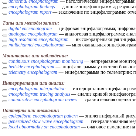
abnormal encephalogram
— патологическая энцефалограмма;
encephalogram findings
— данные энцефалограммы; результат
encephalogram report
— заключение по энцефалограмме; отче
Типы или методы записи:
digital encephalogram
— цифровая энцефалограмма; цифрова
analogue encephalogram
— аналоговая энцефалограмма; анал
high-resolution encephalogram
— высокоразрешающая энцефал
multichannel encephalogram
— многоканальная энцефалограм
Мониторинг или наблюдение:
continuous encephalogram monitoring
— непрерывное монитор
bedside encephalogram
— энцефалограмма у постели больног
telemetry encephalogram
— энцефалограмма по телеметрии; п
Интерпретация или анализ:
encephalogram interpretation
— интерпретация энцефалограм
encephalogram tracing analysis
— анализ кривой энцефалогра
comparative encephalogram review
— сравнительная оценка э
Паттерны или аномалии:
epileptiform encephalogram pattern
— эпилептиформный рисуно
generalized slow-wave encephalogram
— генерализованная мед
focal abnormality on encephalogram
— очаговое изменение на 