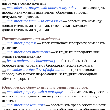
нагружать семью долгами
encumber the project with unnecessary rules
— загромождать
проект ненужными правилами; обременять проект
ненужными правилами
encumber the team with extra tasks
— обременять команду
дополнительными задачами; перегружать команду
дополнительными задачами
Препятствовать или замедлять:
encumber progress
— препятствовать прогрессу; замедлять
развитие
encumber one's movements
— затруднять передвижения;
мешать передвижению
be encumbered by bureaucracy
— быть обременённым
бюрократией; страдать от бюрократической волокиты
encumber the free flow of information
— препятствовать
свободному потоку информации; затруднять свободный
обмен информацией
Юридическое обременение или ограничение прав:
encumber property with a mortgage
— обременять имущество
ипотекой; накладывать на имущество обременение в виде
ипотеки
encumber title with liens
— обременять право собственности
залогами; накладывать на право собственности обременение