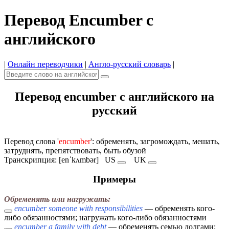
Перевод Encumber с
английского
|
Онлайн переводчики
|
Англо-русский словарь
|
Перевод encumber с английского на
русский
Перевод слова '
encumber
': обременять, загромождать, мешать,
затруднять, препятствовать, быть обузой
Транскрипция: [enˈkʌmbər]
US
UK
Примеры
Обременять или нагружать:
encumber someone with responsibilities
— обременять кого-
либо обязанностями; нагружать кого-либо обязанностями
encumber a family with debt
— обременять семью долгами;