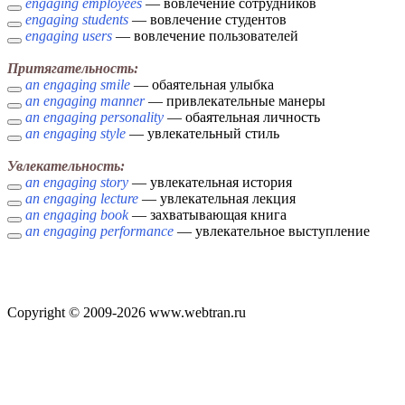
engaging employees
— вовлечение сотрудников
engaging students
— вовлечение студентов
engaging users
— вовлечение пользователей
Притягательность:
an engaging smile
— обаятельная улыбка
an engaging manner
— привлекательные манеры
an engaging personality
— обаятельная личность
an engaging style
— увлекательный стиль
Увлекательность:
an engaging story
— увлекательная история
an engaging lecture
— увлекательная лекция
an engaging book
— захватывающая книга
an engaging performance
— увлекательное выступление
Copyright © 2009-2026 www.webtran.ru