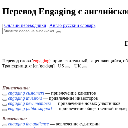
Перевод Engaging с английско
|
Онлайн переводчики
|
Англо-русский словарь
|
П
Перевод слова '
engaging
': привлекательный, зацепляющийся, о
Транскрипция: [enˈɡeɪdʒɪŋ]
US
UK
Привлечение:
engaging customers
— привлечение клиентов
engaging investors
— привлечение инвесторов
engaging new members
— привлечение новых участников
engaging public support
— привлечение общественной подде
Вовлечение:
engaging the audience
— вовлечение аудитории