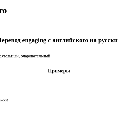
го
еревод engaging с английского на русск
баятельный, очаровательный
Примеры
ржки