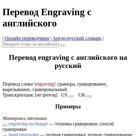
Перевод Engraving с
английского
|
Онлайн переводчики
|
Англо-русский словарь
|
Перевод engraving с английского на
русский
Перевод слова '
engraving
': гравюра, гравирование,
вырезывание, гравировальный
Транскрипция: [ənˈɡreɪvɪŋ]
US
UK
Примеры
Материал, техника:
engraving technique
— техника гравировки; способ
гравировки
hand engraving
— ручная гравировка; ручное гравирование