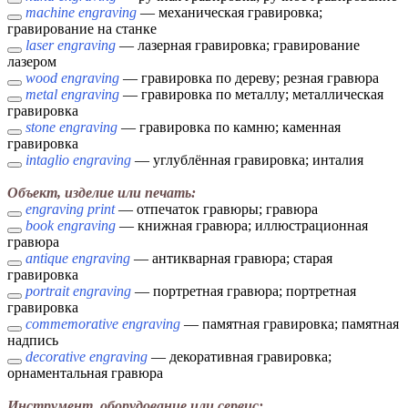
machine engraving
— механическая гравировка;
гравирование на станке
laser engraving
— лазерная гравировка; гравирование
лазером
wood engraving
— гравировка по дереву; резная гравюра
metal engraving
— гравировка по металлу; металлическая
гравировка
stone engraving
— гравировка по камню; каменная
гравировка
intaglio engraving
— углублённая гравировка; инталия
Объект, изделие или печать:
engraving print
— отпечаток гравюры; гравюра
book engraving
— книжная гравюра; иллюстрационная
гравюра
antique engraving
— антикварная гравюра; старая
гравировка
portrait engraving
— портретная гравюра; портретная
гравировка
commemorative engraving
— памятная гравировка; памятная
надпись
decorative engraving
— декоративная гравировка;
орнаментальная гравюра
Инструмент, оборудование или сервис: