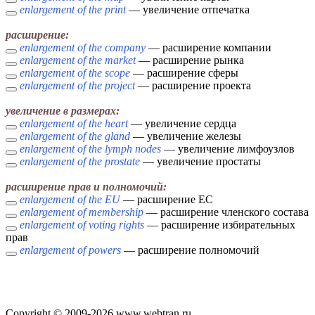
enlargement of the print
— увеличение отпечатка
расширение:
enlargement of the company
— расширение компании
enlargement of the market
— расширение рынка
enlargement of the scope
— расширение сферы
enlargement of the project
— расширение проекта
увеличение в размерах:
enlargement of the heart
— увеличение сердца
enlargement of the gland
— увеличение железы
enlargement of the lymph nodes
— увеличение лимфоузлов
enlargement of the prostate
— увеличение простаты
расширение прав и полномочий:
enlargement of the EU
— расширение ЕС
enlargement of membership
— расширение членского состава
enlargement of voting rights
— расширение избирательных
прав
enlargement of powers
— расширение полномочий
Copyright © 2009-2026 www.webtran.ru