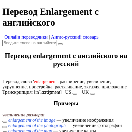
Перевод Enlargement с
английского
|
Онлайн переводчики
|
Англо-русский словарь
|
Перевод enlargement с английского на
русский
Перевод слова '
enlargement
': расширение, увеличение,
укрупнение, пристройка, растягивание, эктазия, приложение
Транскрипция: [ɪnˈlɑːrdʒmənt]
US
UK
Примеры
увеличение размера:
enlargement of the image
— увеличение изображения
enlargement of the photograph
— увеличение фотографии
enlargement of the map
— увеличение карты