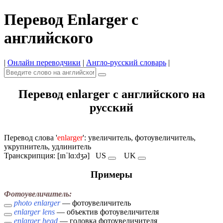
Перевод Enlarger с
английского
|
Онлайн переводчики
|
Англо-русский словарь
|
Перевод enlarger с английского на
русский
Перевод слова '
enlarger
': увеличитель, фотоувеличитель,
укрупнитель, удлинитель
Транскрипция: [ɪnˈlɑːdʒə]
US
UK
Примеры
Фотоувеличитель:
photo enlarger
— фотоувеличитель
enlarger lens
— объектив фотоувеличителя
enlarger head
— головка фотоувеличителя