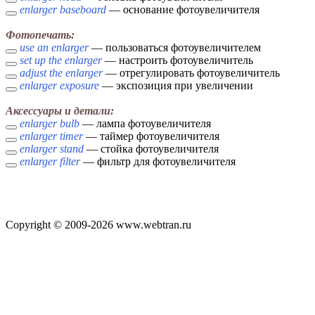
enlarger baseboard
— основание фотоувеличителя
Фотопечать:
use an enlarger
— пользоваться фотоувеличителем
set up the enlarger
— настроить фотоувеличитель
adjust the enlarger
— отрегулировать фотоувеличитель
enlarger exposure
— экспозиция при увеличении
Аксессуары и детали:
enlarger bulb
— лампа фотоувеличителя
enlarger timer
— таймер фотоувеличителя
enlarger stand
— стойка фотоувеличителя
enlarger filter
— фильтр для фотоувеличителя
Copyright © 2009-2026 www.webtran.ru