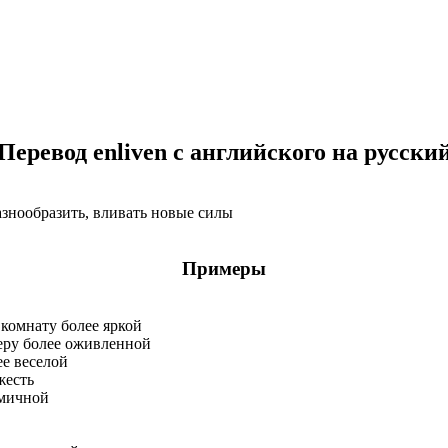
о
Перевод enliven с английского на русски
разнообразить, вливать новые силы
Примеры
комнату более яркой
еру более оживленной
е веселой
жесть
амичной