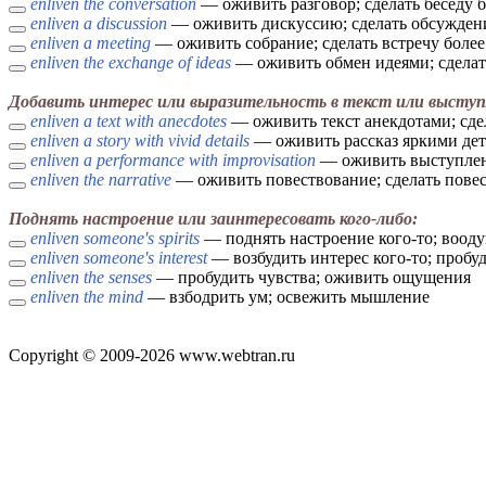
enliven the conversation
— оживить разговор; сделать беседу 
enliven a discussion
— оживить дискуссию; сделать обсужден
enliven a meeting
— оживить собрание; сделать встречу боле
enliven the exchange of ideas
— оживить обмен идеями; сделат
Добавить интерес или выразительность в текст или выступ
enliven a text with anecdotes
— оживить текст анекдотами; сде
enliven a story with vivid details
— оживить рассказ яркими дета
enliven a performance with improvisation
— оживить выступлен
enliven the narrative
— оживить повествование; сделать пове
Поднять настроение или заинтересовать кого-либо:
enliven someone's spirits
— поднять настроение кого-то; вооду
enliven someone's interest
— возбудить интерес кого-то; пробуди
enliven the senses
— пробудить чувства; оживить ощущения
enliven the mind
— взбодрить ум; освежить мышление
Copyright © 2009-2026 www.webtran.ru