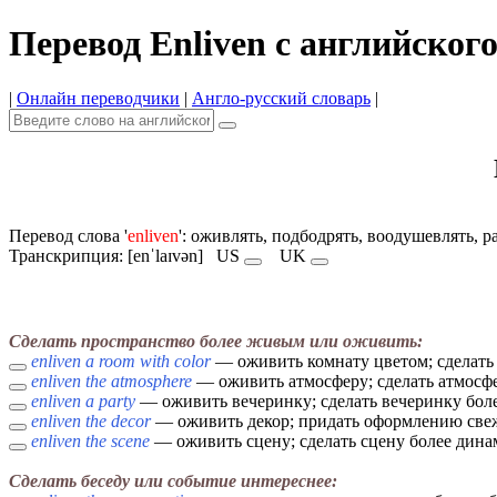
Перевод Enliven с английског
|
Онлайн переводчики
|
Англо-русский словарь
|
Перевод слова '
enliven
': оживлять, подбодрять, воодушевлять, 
Транскрипция: [enˈlaɪvən]
US
UK
Сделать пространство более живым или оживить:
enliven a room with color
— оживить комнату цветом; сделать 
enliven the atmosphere
— оживить атмосферу; сделать атмосф
enliven a party
— оживить вечеринку; сделать вечеринку боле
enliven the decor
— оживить декор; придать оформлению све
enliven the scene
— оживить сцену; сделать сцену более дин
Сделать беседу или событие интереснее: