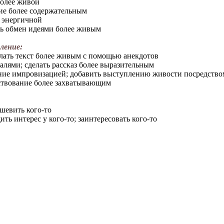
более живой
ие более содержательным
е энергичной
ь обмен идеями более живым
ление:
лать текст более живым с помощью анекдотов
лями; сделать рассказ более выразительным
ие импровизацией; добавить выступлению живости посредств
ствование более захватывающим
шевить кого-то
ть интерес у кого-то; заинтересовать кого-то