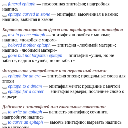
funeral epitaph
— похоронная эпитафия; надгробная
надпись
epitaph carved in stone
— эпитафия, высеченная в камне;
надпись, выбитая в камне
Короткая похоронная фраза или традиционная эпитафия:
rest in peace epitaph
— эпитафия «покойся с миром»;
надпись «покойся с миром»
beloved mother epitaph
— эпитафия «любимой матери»;
надпись «любимой матери»
gone but not forgotten epitaph
— эпитафия «ушёл, но не
забыт»; надпись «ушёл, но не забыт»
Фигуральное употребление или переносный смысл:
epitaph for an era
— эпитафия эпохи; прощальные слова для
эпохи
epitaph to a dream
— эпитафия мечте; прощание с мечтой
epitaph for a career
— эпитафия карьеры; последнее слово о
карьере
Действие с эпитафией или глагольные сочетания:
to write an epitaph
— написать эпитафию; сочинить
надгробную надпись
to carve an epitaph
— высечь эпитафию; вырезать надпись
на надгробии