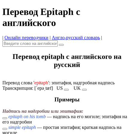
Перевод Epitaph с
английского
|
Онлайн переводчики
|
Англо-русский словарь
|
Перевод epitaph с английского на
русский
Перевод слова '
epitaph
': эпитафия, надгробная надпись
Транскрипция: [ˈepəˌtæf]
US
UK
Примеры
Надпись на надгробии или эпитафия:
epitaph on his tomb
— надпись на его могиле; эпитафия на
его надгробии
simple epitaph
— простая эпитафия; краткая надпись на
могиле