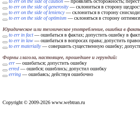
to err on the side of caution
— проявлять осторожность; перест
to err on the side of generosity
— склониться в сторону щедрост
to err on the side of leniency
— склониться в сторону снисходи
to err on the side of optimism
— склоняться в сторону оптимиз
Юридическое или техническое употребление, ошибка в факта
to err in fact
— ошибаться в фактах; допустить ошибку в фак
to err in law
— ошибаться в вопросах права; допустить прав
to err materially
— совершить существенную ошибку; допусти
Формы глагола, настоящее, прошедшее и герундий:
err
— ошибаться; допустить ошибку
erred
— ошибся; ошиблись; допустил ошибку
erring
— ошибаясь; действуя ошибочно
Copyright © 2009-2026 www.webtran.ru