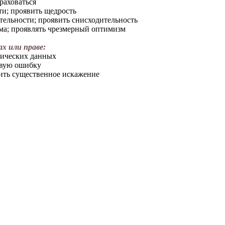
раховаться
и; проявить щедрость
тельности; проявить снисходительность
ма; проявлять чрезмерный оптимизм
х или праве:
тических данных
овую ошибку
ть существенное искажение