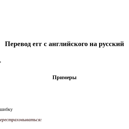
Перевод err с английского на русский
ь
Примеры
ошибку
перестраховываться: