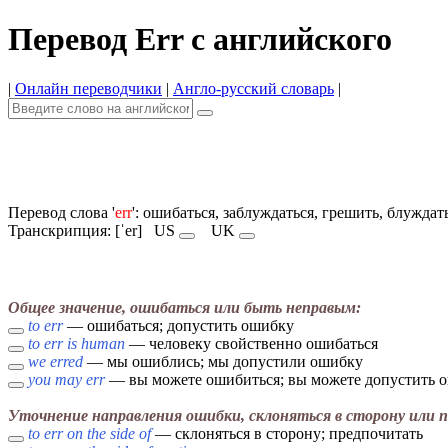
Перевод Err с английского
|
Онлайн переводчики
|
Англо-русский словарь
|
Перевод слова '
err
': ошибаться, заблуждаться, грешить, блуждат
Транскрипция: [ˈer]
US
UK
Общее значение, ошибаться или быть неправым:
to err
— ошибаться; допустить ошибку
to err is human
— человеку свойственно ошибаться
we erred
— мы ошиблись; мы допустили ошибку
you may err
— вы можете ошибиться; вы можете допустить 
Уточнение направления ошибки, склоняться в сторону или 
to err on the side of
— склоняться в сторону; предпочитать