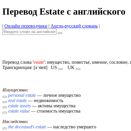
Перевод Estate с английского
|
Онлайн переводчики
|
Англо-русский словарь
|
Перевод слова '
estate
': имущество, поместье, имение, сословие
Транскрипция: [əˈsteɪt]
US
UK
Имущество:
personal estate
— личное имущество
real estate
— недвижимость
estate assets
— активы имущества
estate value
— стоимость имущества
Наследство:
the deceased's estate
— наследство умершего