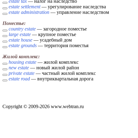
estate tax
— налог на наследство
estate settlement
— урегулирование наследства
estate administration
— управление наследством
Поместье:
country estate
— загородное поместье
large estate
— крупное поместье
estate house
— усадебный дом
estate grounds
— территория поместья
Жилой комплекс:
housing estate
— жилой комплекс
new estate
— новый жилой район
private estate
— частный жилой комплекс
estate road
— внутриквартальная дорога
Copyright © 2009-2026 www.webtran.ru