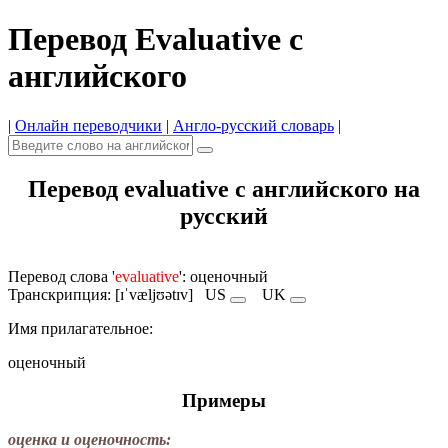
Перевод Evaluative с
английского
|
Онлайн переводчики
|
Англо-русский словарь
|
Перевод evaluative с английского на
русский
Перевод слова '
evaluative
': оценочный
Транскрипция: [ɪˈvæljʊətɪv]
US
UK
Имя прилагательное:
оценочный
Примеры
оценка и оценочность: