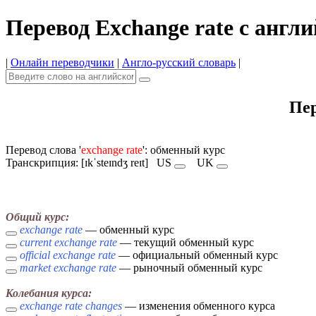
Перевод Exchange rate с англ
|
Онлайн переводчики
|
Англо-русский словарь
|
Пер
Перевод слова '
exchange rate
': обменный курс
Транскрипция: [ɪkˈsteɪndʒ reɪt]
US
UK
Общий курс:
exchange rate
— обменный курс
current exchange rate
— текущий обменный курс
official exchange rate
— официальный обменный курс
market exchange rate
— рыночный обменный курс
Колебания курса:
exchange rate changes
— изменения обменного курса