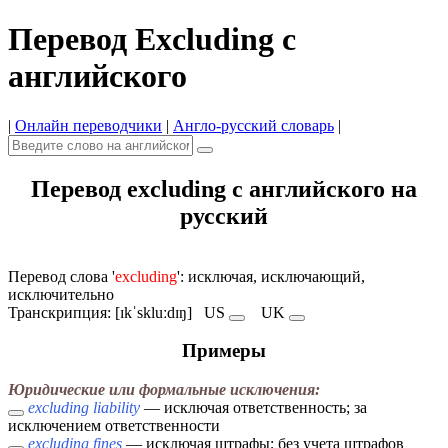
Перевод Excluding с
английского
|
Онлайн переводчики
|
Англо-русский словарь
|
Перевод excluding с английского на
русский
Перевод слова '
excluding
': исключая, исключающий,
исключительно
Транскрипция: [ɪkˈskluːdɪŋ]
US
UK
Примеры
Юридические или формальные исключения:
excluding liability
— исключая ответственность; за
исключением ответственности
excluding fines
— исключая штрафы; без учета штрафов