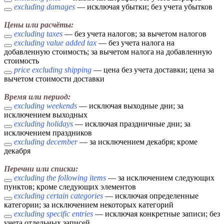
excluding damages
— исключая убытки; без учета убытков
Цены или расчёты:
excluding taxes
— без учета налогов; за вычетом налогов
excluding value added tax
— без учета налога на
добавленную стоимость; за вычетом налога на добавленную
стоимость
price excluding shipping
— цена без учета доставки; цена за
вычетом стоимости доставки
Время или период:
excluding weekends
— исключая выходные дни; за
исключением выходных
excluding holidays
— исключая праздничные дни; за
исключением праздников
excluding december
— за исключением декабря; кроме
декабря
Перечни или списки:
excluding the following items
— за исключением следующих
пунктов; кроме следующих элементов
excluding certain categories
— исключая определенные
категории; за исключением некоторых категорий
excluding specific entries
— исключая конкретные записи; без
учета отдельных записей