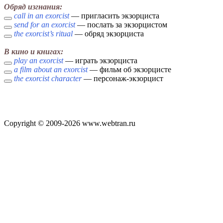
Обряд изгнания:
call in an exorcist
— пригласить экзорциста
send for an exorcist
— послать за экзорцистом
the exorcist’s ritual
— обряд экзорциста
В кино и книгах:
play an exorcist
— играть экзорциста
a film about an exorcist
— фильм об экзорцисте
the exorcist character
— персонаж-экзорцист
Copyright © 2009-2026 www.webtran.ru