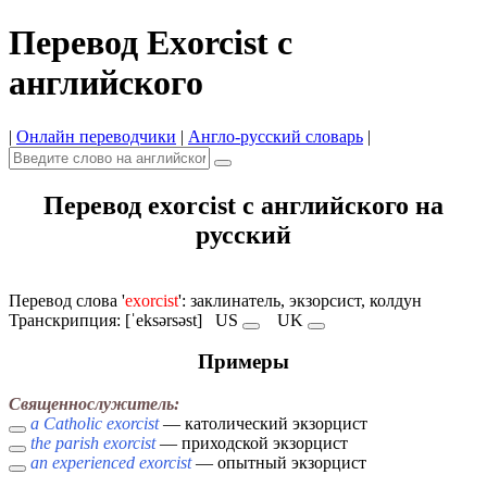
Перевод Exorcist с
английского
|
Онлайн переводчики
|
Англо-русский словарь
|
Перевод exorcist с английского на
русский
Перевод слова '
exorcist
': заклинатель, экзорсист, колдун
Транскрипция: [ˈeksərsəst]
US
UK
Примеры
Священнослужитель:
a Catholic exorcist
— католический экзорцист
the parish exorcist
— приходской экзорцист
an experienced exorcist
— опытный экзорцист