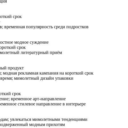
нция
откий срок
е
; временная популярность среди подростков
ностное модное суждение
ороткий срок
имолетный литературный приём
ный продукт
 модная рекламная кампания на короткий срок
время; мимолетный дизайн упаковки
откий срок
ние; временное арт-направление
еменное стилевое направление в интерьере
дам; увлекаться мимолетными тенденциями
 подверженный модным прихотям