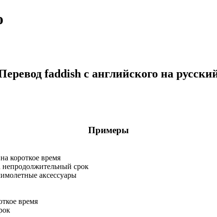
о
Перевод faddish с английского на русски
Примеры
на короткое время
а непродолжительный срок
мимолетные аксессуары
откое время
рок