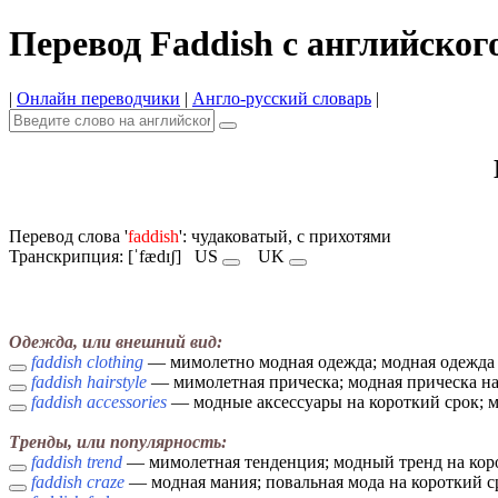
Перевод Faddish с английског
|
Онлайн переводчики
|
Англо-русский словарь
|
Перевод слова '
faddish
': чудаковатый, с прихотями
Транскрипция: [ˈfædɪʃ]
US
UK
Одежда, или внешний вид:
faddish clothing
— мимолетно модная одежда; модная одежда 
faddish hairstyle
— мимолетная прическа; модная прическа н
faddish accessories
— модные аксессуары на короткий срок; 
Тренды, или популярность:
faddish trend
— мимолетная тенденция; модный тренд на кор
faddish craze
— модная мания; повальная мода на короткий с