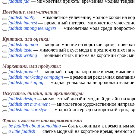
faddish fad
— мимолетная прихоть; временная модная тенде
Поведение, или увлечения:
faddish hobby
— мимолетное увлечение; модное хобби на кор
faddish interest
— временный интерес; мимолетное увлечени
faddish among teenagers
— мимолетная мода среди подростков
Критика, или оценка:
faddish opinion
— модное мнение на короткое время; поверх
faddish taste
— мимолетный вкус; мода в предпочтениях на к
faddish writing
— модный стиль письма на короткий срок; м
Маркетинг, или продукты:
faddish product
— модный товар на короткое время; мимолет
faddish marketing campaign
— временная рекламная кампания;
faddish packaging
— модная упаковка на непродолжительное 
Искусство, дизайн, или архитектура:
faddish design
— мимолетный дизайн; модный дизайн на кор
faddish art movement
— мимолетное художественное направле
faddish interior style
— модный интерьер на короткий срок; вр
Фразы с глаголом или выражениями:
be faddish about something
— быть склонным к временным мо
a little faddish
— слегка модный на короткое время; немного