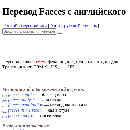
Перевод Faeces с английского
|
Онлайн переводчики
|
Англо-русский словарь
|
Перевод слова '
faeces
': фекалии, кал, испражнения, осадок
Транскрипция: [ˈfiːsiːz]
US
UK
Медицинский и биологический термин:
faeces sample
— образец кала
faeces analysis
— анализ кала
faeces examination
— исследование кала
faeces in the stool
— кал в стуле
faeces culture
— посев кала
Выделения животных: