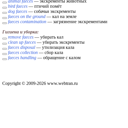
animal faeces
— экскременты животных
bird faeces
— птичий помёт
dog faeces
— собачьи экскременты
faeces on the ground
— кал на земле
faeces contamination
— загрязнение экскрементами
Гигиена и уборка:
remove faeces
— убирать кал
clean up faeces
— убирать экскременты
faeces disposal
— утилизация кала
faeces collection
— сбор кала
faeces handling
— обращение с калом
Copyright © 2009-2026 www.webtran.ru