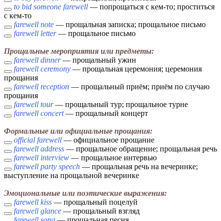
to bid someone farewell
— попрощаться с кем-то; проститься
с кем-то
farewell note
— прощальная записка; прощальное письмо
farewell letter
— прощальное письмо
Прощальные мероприятия или предметы:
farewell dinner
— прощальный ужин
farewell ceremony
— прощальная церемония; церемония
прощания
farewell reception
— прощальный приём; приём по случаю
прощания
farewell tour
— прощальный тур; прощальное турне
farewell concert
— прощальный концерт
Формальные или официальные прощания:
official farewell
— официальное прощание
farewell address
— прощальное обращение; прощальная речь
farewell interview
— прощальное интервью
farewell party speech
— прощальная речь на вечеринке;
выступление на прощальной вечеринке
Эмоциональные или поэтические выражения:
farewell kiss
— прощальный поцелуй
farewell glance
— прощальный взгляд
farewell song
— прощальная песня