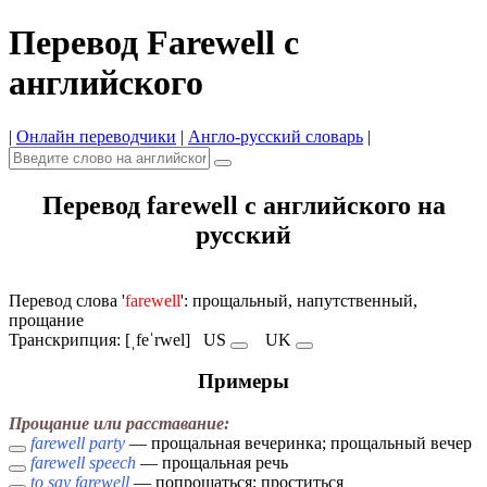
Перевод Farewell с
английского
|
Онлайн переводчики
|
Англо-русский словарь
|
Перевод farewell с английского на
русский
Перевод слова '
farewell
': прощальный, напутственный,
прощание
Транскрипция: [ˌfeˈrwel]
US
UK
Примеры
Прощание или расставание:
farewell party
— прощальная вечеринка; прощальный вечер
farewell speech
— прощальная речь
to say farewell
— попрощаться; проститься