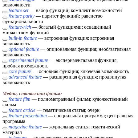
возможности
feature set
— набор функций; комплект возможностей
feature parity
— паритет функций; равенство
функциональности
feature-rich
— богатый функциями; оснащённый
множеством функций
built-in feature
— встроенная функция; встроенная
возможность
optional feature
— опциональная функция; необязательная
возможность
experimental feature
— экспериментальная функция;
пробная возможность
core feature
— основная функция; ключевая возможность
advanced feature
— расширенная функция; продвинутая
возможность
Медиа, статья или фильм:
feature film
— полнометражный фильм; художественный
фильм
feature article
— тематическая статья; очерк
feature presentation
— специальная программа; центральная
программа
magazine feature
— журнальная статья; тематический
материал
tv feature
— телепередача; специальный репортаж