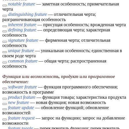
notable feature
— заметная особенность; примечательная
черта
distinguishing feature
— отличительная черта;
разграничивающая особенность
inherent feature
— присущая особенность; врожденная черта
defining feature
— определяющая черта; характерная
особенность
signature feature
— фирменная черта; отличительная
особенность
unique feature
— уникальная особенность; единственная в
своем роде черта
common feature
— общая черта; распространенная
особенность
Функция или возможность, продукт или программное
обеспечение:
software feature
— функция программного обеспечения;
возможность в программе
product feature
— функция товара; характеристика продукта
new feature
— новая функция; новая возможность
feature update
— обновление функций; обновление
возможностей
feature request
— запрос на функцию; запрос на добавление
возможности
feature toggle
— переключатель функции; переключатель