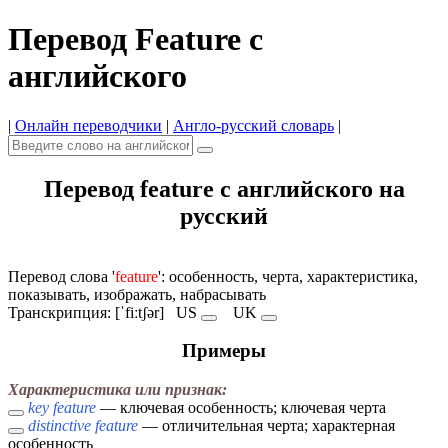
Перевод Feature с
английского
|
Онлайн переводчики
|
Англо-русский словарь
|
Перевод feature с английского на
русский
Перевод слова '
feature
': особенность, черта, характеристика,
показывать, изображать, набрасывать
Транскрипция: [ˈfiːtʃər]
US
UK
Примеры
Характеристика или признак:
key feature
— ключевая особенность; ключевая черта
distinctive feature
— отличительная черта; характерная
особенность