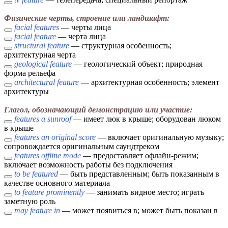
Физические черты, строение или ландшафт:
facial features
— черты лица
facial feature
— черта лица
structural feature
— структурная особенность;
архитектурная черта
geological feature
— геологический объект; природная
форма рельефа
architectural feature
— архитектурная особенность; элемент
архитектуры
Глагол, обозначающий демонстрацию или участие:
features a sunroof
— имеет люк в крыше; оборудован люком
в крыше
features an original score
— включает оригинальную музыку;
сопровождается оригинальным саундтреком
features offline mode
— предоставляет офлайн-режим;
включает возможность работы без подключения
to be featured
— быть представленным; быть показанным в
качестве основного материала
to feature prominently
— занимать видное место; играть
заметную роль
may feature in
— может появиться в; может быть показан в