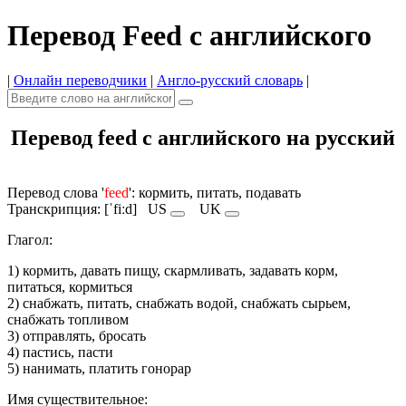
Перевод Feed с английского
|
Онлайн переводчики
|
Англо-русский словарь
|
Перевод feed с английского на русский
Перевод слова '
feed
': кормить, питать, подавать
Транскрипция: [ˈfiːd]
US
UK
Глагол:
1) кормить, давать пищу, скармливать, задавать корм,
питаться, кормиться
2) снабжать, питать, снабжать водой, снабжать сырьем,
снабжать топливом
3) отправлять, бросать
4) пастись, пасти
5) нанимать, платить гонорар
Имя cуществительное: