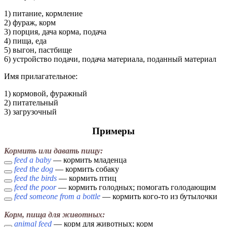
1) питание, кормление
2) фураж, корм
3) порция, дача корма, подача
4) пища, еда
5) выгон, пастбище
6) устройство подачи, подача материала, поданный материал
Имя прилагательное:
1) кормовой, фуражный
2) питательный
3) загрузочный
Примеры
Кормить или давать пищу:
feed a baby
— кормить младенца
feed the dog
— кормить собаку
feed the birds
— кормить птиц
feed the poor
— кормить голодных; помогать голодающим
feed someone from a bottle
— кормить кого-то из бутылочки
Корм, пища для животных:
animal feed
— корм для животных; корм