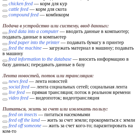
chicken feed
— корм для кур
cattle feed
— корм для скота
compound feed
— комбикорм
Подача в устройство или систему, ввод данных:
feed data into a computer
— вводить данные в компьютер;
подавать данные в компьютер
feed paper into the printer
— подавать бумагу в принтер
feed the machine
— загружать материал в машину; подавать
в машину
feed information to the database
— вносить информацию в
базу данных; передавать данные в базу
Лента новостей, поток или трансляция:
news feed
— лента новостей
social feed
— лента социальных сетей; социальная лента
live feed
— прямая трансляция; поток в реальном времени
video feed
— видеопоток; видеотрансляция
Питаться, жить за счет или извлекать пользу:
feed on insects
— питаться насекомыми
feed off the land
— жить за счет земли; прокормиться с земли
feed off someone
— жить за счет кого-то; паразитировать на
ком-то