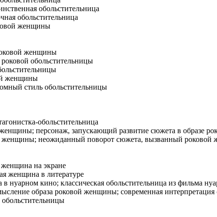
инственная обольстительница
очная обольстительница
ковой женщины
роковой женщины
 роковой обольстительницы
больстительницы
ой женщины
омный стиль обольстительницы
тагонистка-обольстительница
 женщины; персонаж, запускающий развитие сюжета в образе р
й женщины; неожиданный поворот сюжета, вызванный роковой
 женщина на экране
ая женщина в литературе
в нуарном кино; классическая обольстительница из фильма нуа
ысление образа роковой женщины; современная интерпретация
 обольстительницы