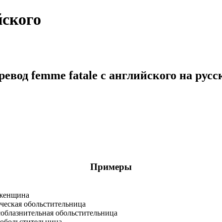
йского
ревод femme fatale с английского на русс
Примеры
 женщина
ческая обольстительница
облазнительная обольстительница
 обольстительница