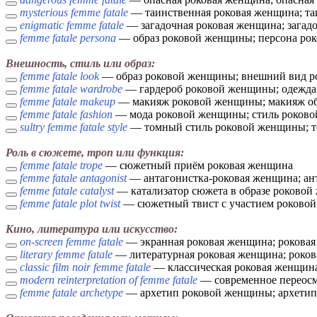
mysterious femme fatale
— таинственная роковая женщина; та
enigmatic femme fatale
— загадочная роковая женщина; загад
femme fatale persona
— образ роковой женщины; персонa ро
Внешность, стиль или образ:
femme fatale look
— образ роковой женщины; внешний вид 
femme fatale wardrobe
— гардероб роковой женщины; одежда
femme fatale makeup
— макияж роковой женщины; макияж о
femme fatale fashion
— мода роковой женщины; стиль роков
sultry femme fatale style
— томный стиль роковой женщины; т
Роль в сюжете, троп или функция:
femme fatale trope
— сюжетный приём роковая женщина
femme fatale antagonist
— антагонистка-роковая женщина; ан
femme fatale catalyst
— катализатор сюжета в образе роковой
femme fatale plot twist
— сюжетный твист с участием роково
Кино, литература или искусство:
on-screen femme fatale
— экранная роковая женщина; роковая
literary femme fatale
— литературная роковая женщина; роков
classic film noir femme fatale
— классическая роковая женщина 
modern reinterpretation of femme fatale
— современное переосм
femme fatale archetype
— архетип роковой женщины; архетип