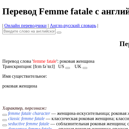
Перевод Femme fatale с англи
|
Онлайн переводчики
|
Англо-русский словарь
|
Пе
Перевод слова '
femme fatale
': роковая женщина
Транскрипция: [fɛm fəˈtɑːl]
US
UK
Имя cуществительное:
роковая женщина
Характер, персонаж:
femme fatale character
— женщина-искусительница; роковая
classic femme fatale
— классическая роковая женщина; класси
seductive femme fatale
— соблазнительная роковая женщина; с
dangerous femme fatale
— опасная роковая женщина; опасная