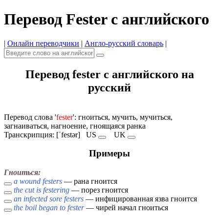
Перевод Fester с английского
|
Онлайн переводчики
|
Англо-русский словарь
|
Перевод fester с английского на
русский
Перевод слова '
fester
': гноиться, мучить, мучиться,
загнаиваться, нагноение, гноящаяся ранка
Транскрипция: [ˈfestər]
US
UK
Примеры
Гноиться:
a wound festers
— рана гноится
the cut is festering
— порез гноится
an infected sore festers
— инфицированная язва гноится
the boil began to fester
— чирей начал гноиться