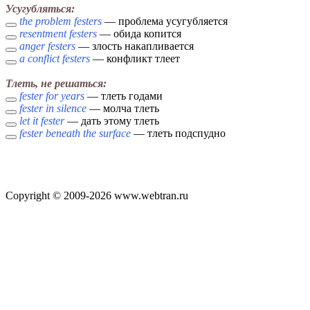
Усугубляться:
the problem festers
— проблема усугубляется
resentment festers
— обида копится
anger festers
— злость накапливается
a conflict festers
— конфликт тлеет
Тлеть, не решаться:
fester for years
— тлеть годами
fester in silence
— молча тлеть
let it fester
— дать этому тлеть
fester beneath the surface
— тлеть подспудно
Copyright © 2009-2026 www.webtran.ru