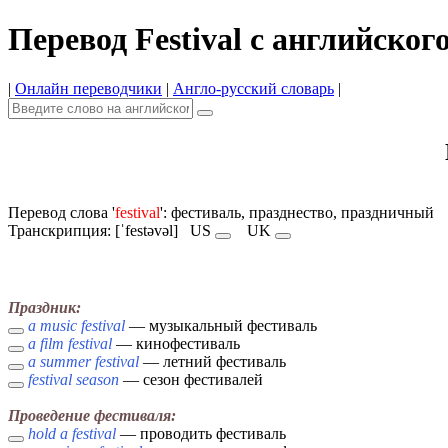
Перевод Festival с английског
|
Онлайн переводчики
|
Англо-русский словарь
|
Перевод слова '
festival
': фестиваль, празднество, праздничный
Транскрипция: [ˈfestəvəl]
US
UK
Праздник:
a music festival
— музыкальный фестиваль
a film festival
— кинофестиваль
a summer festival
— летний фестиваль
festival season
— сезон фестивалей
Проведение фестиваля:
hold a festival
— проводить фестиваль