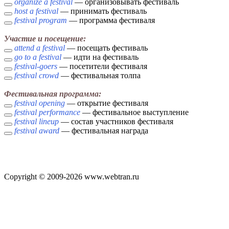
organize a festival
— организовывать фестиваль
host a festival
— принимать фестиваль
festival program
— программа фестиваля
Участие и посещение:
attend a festival
— посещать фестиваль
go to a festival
— идти на фестиваль
festival-goers
— посетители фестиваля
festival crowd
— фестивальная толпа
Фестивальная программа:
festival opening
— открытие фестиваля
festival performance
— фестивальное выступление
festival lineup
— состав участников фестиваля
festival award
— фестивальная награда
Copyright © 2009-2026 www.webtran.ru