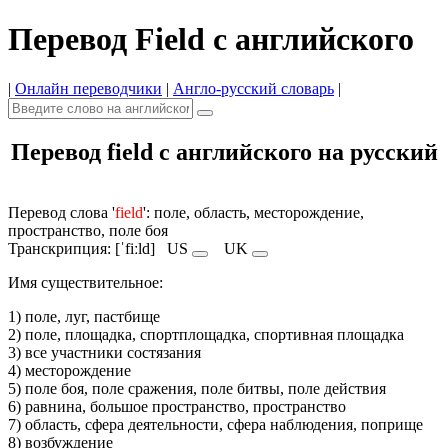
Перевод Field с английского
|
Онлайн переводчики
|
Англо-русский словарь
|
Перевод field с английского на русский
Перевод слова '
field
': поле, область, месторождение,
пространство, поле боя
Транскрипция: [ˈfiːld]
US
UK
Имя cуществительное:
1) поле, луг, пастбище
2) поле, площадка, спортплощадка, спортивная площадка
3) все участники состязания
4) месторождение
5) поле боя, поле сражения, поле битвы, поле действия
6) равнина, большое пространство, пространство
7) область, сфера деятельности, сфера наблюдения, поприще
8) возбуждение