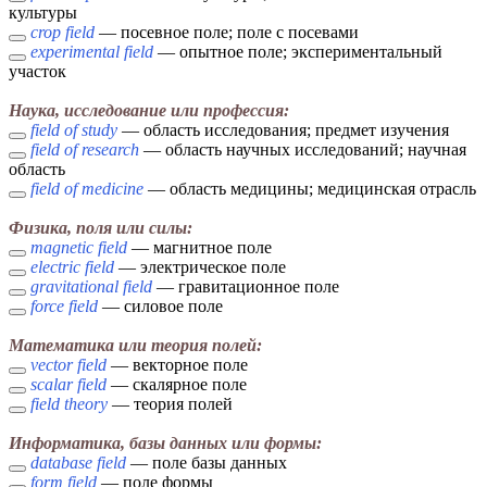
культуры
crop field
— посевное поле; поле с посевами
experimental field
— опытное поле; экспериментальный
участок
Наука, исследование или профессия:
field of study
— область исследования; предмет изучения
field of research
— область научных исследований; научная
область
field of medicine
— область медицины; медицинская отрасль
Физика, поля или силы:
magnetic field
— магнитное поле
electric field
— электрическое поле
gravitational field
— гравитационное поле
force field
— силовое поле
Математика или теория полей:
vector field
— векторное поле
scalar field
— скалярное поле
field theory
— теория полей
Информатика, базы данных или формы:
database field
— поле базы данных
form field
— поле формы