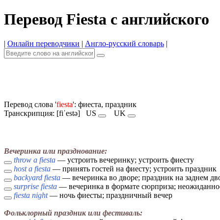
Перевод Fiesta с английского
|
Онлайн переводчики
|
Англо-русский словарь
|
Перевод слова '
fiesta
': фиеста, праздник
Транскрипция: [fiˈestə]
US
UK
Вечеринка или празднование:
throw a fiesta
— устроить вечеринку; устроить фиесту
host a fiesta
— принять гостей на фиесту; устроить праздник
backyard fiesta
— вечеринка во дворе; праздник на заднем дв
surprise fiesta
— вечеринка в формате сюрприза; неожиданно
fiesta night
— ночь фиесты; праздничный вечер
Фольклорный праздник или фестиваль: