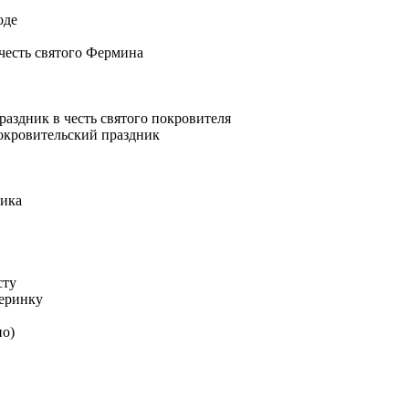
оде
честь святого Фермина
раздник в честь святого покровителя
покровительский праздник
ника
сту
черинку
но)