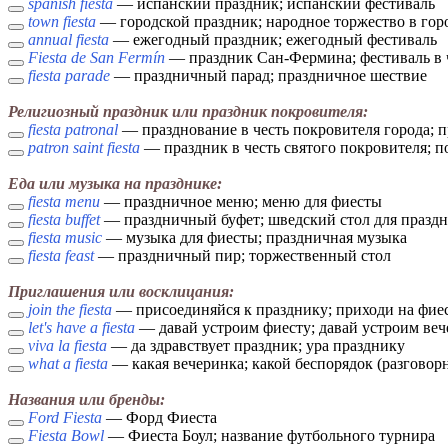
spanish fiesta
— испанский праздник; испанский фестиваль
town fiesta
— городской праздник; народное торжество в гор
annual fiesta
— ежегодный праздник; ежегодный фестиваль
Fiesta de San Fermín
— праздник Сан-Фермина; фестиваль в 
fiesta parade
— праздничный парад; праздничное шествие
Религиозный праздник или праздник покровителя:
fiesta patronal
— празднование в честь покровителя города; п
patron saint fiesta
— праздник в честь святого покровителя; 
Еда или музыка на празднике:
fiesta menu
— праздничное меню; меню для фиесты
fiesta buffet
— праздничный буфет; шведский стол для празд
fiesta music
— музыка для фиесты; праздничная музыка
fiesta feast
— праздничный пир; торжественный стол
Приглашения или восклицания:
join the fiesta
— присоединяйся к празднику; приходи на фие
let's have a fiesta
— давай устроим фиесту; давай устроим ве
viva la fiesta
— да здравствует праздник; ура празднику
what a fiesta
— какая вечеринка; какой беспорядок (разговор
Названия или бренды:
Ford Fiesta
— Форд Фиеста
Fiesta Bowl
— Фиеста Боул; название футбольного турнира