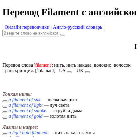
Перевод Filament с английско
|
Онлайн переводчики
|
Англо-русский словарь
|
Перевод слова '
filament
': нить, нить накала, волокно, волосок
Транскрипция: [ˈfɪləmənt]
US
UK
Тонкая нить:
a filament of silk
— шёлковая нить
a filament of light
— луч света
a filament of smoke
— струйка дыма
a filament of gold
— золотая нить
Лампы и нагрев:
a light bulb filament
— нить накала лампы