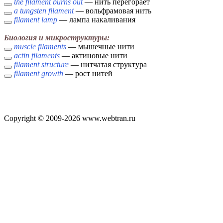
the filament burns out
— нить перегорает
a tungsten filament
— вольфрамовая нить
filament lamp
— лампа накаливания
Биология и микроструктуры:
muscle filaments
— мышечные нити
actin filaments
— актиновые нити
filament structure
— нитчатая структура
filament growth
— рост нитей
Copyright © 2009-2026 www.webtran.ru