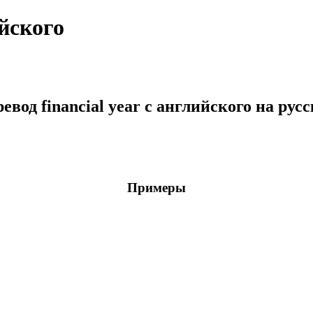
ийского
евод financial year с английского на рус
Примеры