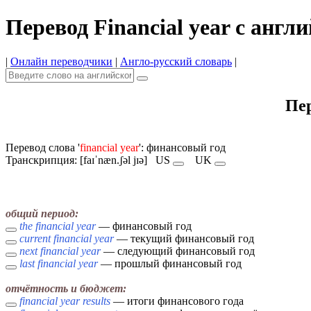
Перевод Financial year с англ
|
Онлайн переводчики
|
Англо-русский словарь
|
Пер
Перевод слова '
financial year
': финансовый год
Транскрипция: [faɪˈnæn.ʃəl jɪə]
US
UK
общий период:
the financial year
— финансовый год
current financial year
— текущий финансовый год
next financial year
— следующий финансовый год
last financial year
— прошлый финансовый год
отчётность и бюджет:
financial year results
— итоги финансового года