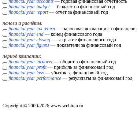
financial year accounts
— годовая финансовая отчётность
financial year budget
— бюджет на финансовый год
financial year report
— отчёт за финансовый год
налоги и расчёты:
financial year tax return
— налоговая декларация за финансов
financial year end
— конец финансового года
financial year closing
— закрытие финансового года
financial year figures
— показатели за финансовый год
период компании:
financial year turnover
— оборот за финансовый год
financial year profit
— прибыль за финансовый год
financial year loss
— убыток за финансовый год
financial year performance
— результаты за финансовый год
Copyright © 2009-2026 www.webtran.ru