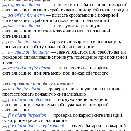
trigger the fire alarm
— привести к срабатыванию пожарной
сигнализации; вызвать срабатывание пожарной сигнализации
set off the fire alarm
— вызвать срабатывание пожарной
сигнализации; сработать (о пожарной сигнализации)
silence the fire alarm
— приглушить пожарную
сигнализацию; отключить звуковой сигнал пожарной
сигнализации
reset the fire alarm
— сбросить пожарную сигнализацию;
восстановить работу пожарной сигнализации
evacuate on fire alarm
— эвакуироваться при срабатывании
пожарной сигнализации; покинуть помещение при пожарной
тревоге
respond to a fire alarm
— реагировать на пожарную
сигнализацию; принять меры при пожарной тревоге
Тестирование или обслуживание:
test the fire alarm
— проверить пожарную сигнализацию;
протестировать пожарную сигнализацию
fire alarm maintenance
— обслуживание пожарной
сигнализации; техническое обслуживание пожарной
сигнализации
fire alarm inspection
— проверка пожарной сигнализации;
осмотр пожарной сигнализации
fire alarm battery replacement
— замена батареи в пожарной
сигнализации; замена аккумулятора пожарной сигнализации