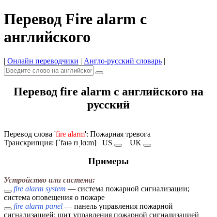
Перевод Fire alarm с
английского
|
Онлайн переводчики
|
Англо-русский словарь
|
Перевод fire alarm с английского на
русский
Перевод слова '
fire alarm
': Пожарная тревога
Транскрипция: [ˈfaɪə rɪˌlɑːm]
US
UK
Примеры
Устройство или система:
fire alarm system
— система пожарной сигнализации;
система оповещения о пожаре
fire alarm panel
— панель управления пожарной
сигнализацией; щит управления пожарной сигнализацией