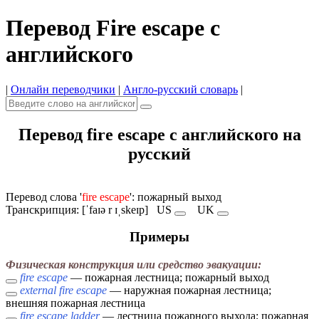
Перевод Fire escape с
английского
|
Онлайн переводчики
|
Англо-русский словарь
|
Перевод fire escape с английского на
русский
Перевод слова '
fire escape
': пожарный выход
Транскрипция: [ˈfaɪə r ɪˌskeɪp]
US
UK
Примеры
Физическая конструкция или средство эвакуации:
fire escape
— пожарная лестница; пожарный выход
external fire escape
— наружная пожарная лестница;
внешняя пожарная лестница
fire escape ladder
— лестница пожарного выхода; пожарная