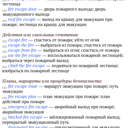
лестница
fire escape door
— дверь пожарного выхода; дверь
эвакуационного выхода
roof fire escape
— выход на крышу для эвакуации при
пожаре; лестница на крышу для эвакуации
Действия или глагольные сочетания:
escape fire
— спастись от пожара; уйти от огня
escape the fire
— выбраться из пожара; спастись от пожара
escape from fire
— выбраться из огня; спастись от пожара
use the fire escape
— воспользоваться пожарной лестницей;
выбраться через пожарный выход
climb the fire escape
— подняться по пожарной лестнице;
взобраться по пожарной лестнице
Планы, маршруты или процедуры безопасности:
fire escape route
— маршрут эвакуации при пожаре; путь
эвакуации
fire escape plan
— план эвакуации при пожаре; план
действий при пожаре
emergency fire escape
— аварийный выход при пожаре;
аварийная эвакуация
blocked fire escape
— заблокированный пожарный выход;
перекрытый эвакуационный путь
designated fire escape
— предусмотренный для эвакуации