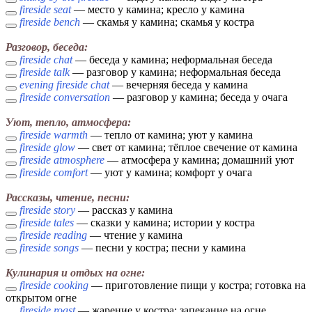
fireside seat
— место у камина; кресло у камина
fireside bench
— скамья у камина; скамья у костра
Разговор, беседа:
fireside chat
— беседа у камина; неформальная беседа
fireside talk
— разговор у камина; неформальная беседа
evening fireside chat
— вечерняя беседа у камина
fireside conversation
— разговор у камина; беседа у очага
Уют, тепло, атмосфера:
fireside warmth
— тепло от камина; уют у камина
fireside glow
— свет от камина; тёплое свечение от камина
fireside atmosphere
— атмосфера у камина; домашний уют
fireside comfort
— уют у камина; комфорт у очага
Рассказы, чтение, песни:
fireside story
— рассказ у камина
fireside tales
— сказки у камина; истории у костра
fireside reading
— чтение у камина
fireside songs
— песни у костра; песни у камина
Кулинария и отдых на огне:
fireside cooking
— приготовление пищи у костра; готовка на
открытом огне
fireside roast
— жарение у костра; запекание на огне