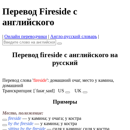
Перевод Fireside с
английского
|
Онлайн переводчики
|
Англо-русский словарь
|
Перевод fireside с английского на
русский
Перевод слова '
fireside
': домашний очаг, место у камина,
домашний
Транскрипция: [ˈfaɪərˌsaɪd]
US
UK
Примеры
Место, положение:
fireside
— у камина; у очага; у костра
by the fireside
— у камина; у костра
sitting by the fireside
— сидя у камина; сидя у костра