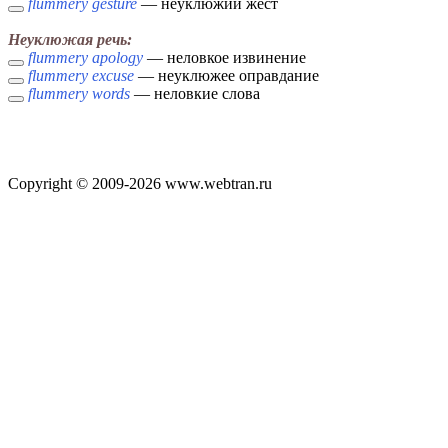
flummery gesture
— неуклюжий жест
Неуклюжая речь:
flummery apology
— неловкое извинение
flummery excuse
— неуклюжее оправдание
flummery words
— неловкие слова
Copyright © 2009-2026 www.webtran.ru