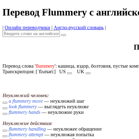
Перевод Flummery с английск
|
Онлайн переводчики
|
Англо-русский словарь
|
П
Перевод слова '
flummery
': кашица, вздор, болтовня, пустые ко
Транскрипция: [ˈflʌməriː]
US
UK
Неуклюжий человек:
a flummery move
— неуклюжий шаг
look flummery
— выглядеть неуклюже
flummery hands
— неуклюжие руки
Неуклюжие действия:
flummery handling
— неуклюжее обращение
flummery attempt
— неуклюжая попытка