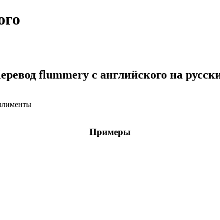
ого
еревод flummery с английского на русск
мплименты
Примеры