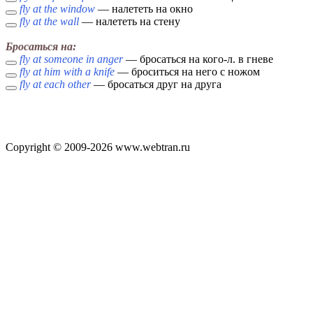
fly at the window
— налететь на окно
fly at the wall
— налететь на стену
Бросаться на:
fly at someone in anger
— бросаться на кого-л. в гневе
fly at him with a knife
— броситься на него с ножом
fly at each other
— бросаться друг на друга
Copyright © 2009-2026 www.webtran.ru