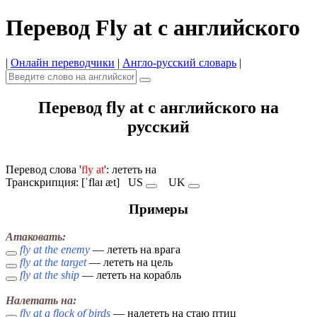
Перевод Fly at с английского
|
Онлайн переводчики
|
Англо-русский словарь
|
Перевод fly at с английского на
русский
Перевод слова '
fly at
': лететь на
Транскрипция: [ˈflaɪ æt]
US
UK
Примеры
Атаковать:
fly at the enemy
— лететь на врага
fly at the target
— лететь на цель
fly at the ship
— лететь на корабль
Налетать на:
fly at a flock of birds
— налететь на стаю птиц