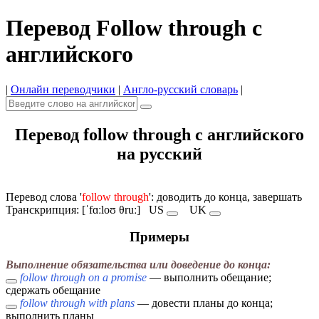
Перевод Follow through с
английского
|
Онлайн переводчики
|
Англо-русский словарь
|
Перевод follow through с английского
на русский
Перевод слова '
follow through
': доводить до конца, завершать
Транскрипция: [ˈfɑːloʊ θruː]
US
UK
Примеры
Выполнение обязательства или доведение до конца:
follow through on a promise
— выполнить обещание;
сдержать обещание
follow through with plans
— довести планы до конца;
выполнить планы